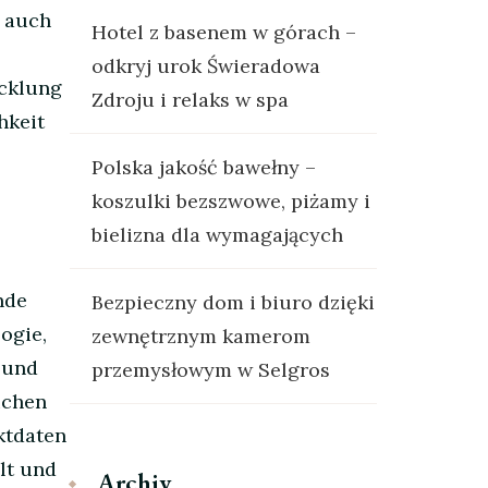
n auch
Hotel z basenem w górach –
odkryj urok Świeradowa
icklung
Zdroju i relaks w spa
hkeit
Polska jakość bawełny –
koszulki bezszwowe, piżamy i
bielizna dla wymagających
nde
Bezpieczny dom i biuro dzięki
ogie,
zewnętrznym kamerom
t und
przemysłowym w Selgros
ichen
ktdaten
lt und
Archiv