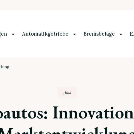
gen
Automatikgetriebe
Bremsbeläge
E
klung
Auto
oautos: Innovatio
Marktentwicklun