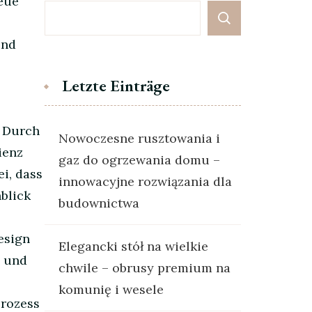
neue
und
Letzte Einträge
. Durch
Nowoczesne rusztowania i
ienz
gaz do ogrzewania domu –
ei, dass
innowacyjne rozwiązania dla
blick
budownictwa
esign
Elegancki stół na wielkie
n und
chwile – obrusy premium na
komunię i wesele
prozess