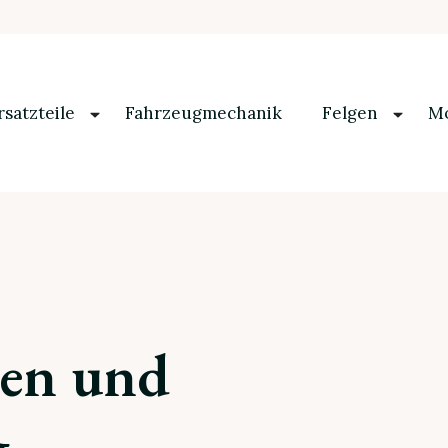
rsatzteile
Fahrzeugmechanik
Felgen
Mo
nen und
g