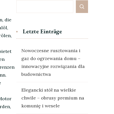
n, die
löl,
Letzte Einträge
rölen,
Nowoczesne rusztowania i
bietet
gaz do ogrzewania domu –
en
innowacyjne rozwiązania dla
renzen
budownictwa
nn.
e
Elegancki stół na wielkie
chwile – obrusy premium na
Motor
komunię i wesele
rden,