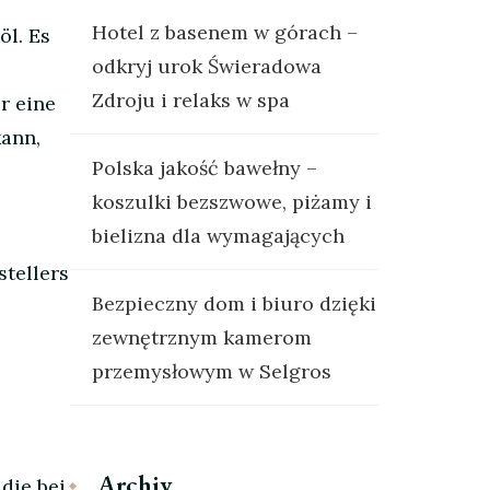
Hotel z basenem w górach –
öl. Es
odkryj urok Świeradowa
Zdroju i relaks w spa
r eine
kann,
Polska jakość bawełny –
koszulki bezszwowe, piżamy i
bielizna dla wymagających
tellers
Bezpieczny dom i biuro dzięki
zewnętrznym kamerom
przemysłowym w Selgros
Archiv
die bei